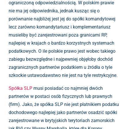
ograniczoną odpowiedzialnością. W polskim prawie
nie ma jej odpowiednika, jednak kusząc się o
porównanie najbliżej jest jej do spółki komandytowej
lecz zarówno komandytariusz i komplementariusz
musieliby być zarejestrowani poza granicami RP,
najlepiej w krajach o bardzo korzystnych systemach
podatkowych. O ile polskie prawo jest wobec takiego
zabiegu bezwzględne i najpewniej objęłoby dochód
zagranicznych partnerów podatkiem u źródła o tyle
szkockie ustawodawstwo nie jest na tyle restrykcyjne.
Spółka SLP
musi posiadać co najmniej dwóch
partnerów w postaci osób fizycznych lub prawnych
(firm). Jako, że spółka SLP nie jest płatnikiem podatku
dochodowego najlepiej jako partnerów osadzić spółki
zarejestrowane w brytyjskich terytoriach zamorskich
jak BVI czy Wyspy Marshalla, które dla Korony