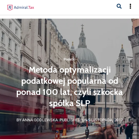
Podatki
Metoda optymalizacji
podatkowej popularna od
ponad 100 lat, czyli szkocka
spółka SLP
BY ANNA GODLEWSKA
PUBLISHED ON 9 LISTOPADA, 2017