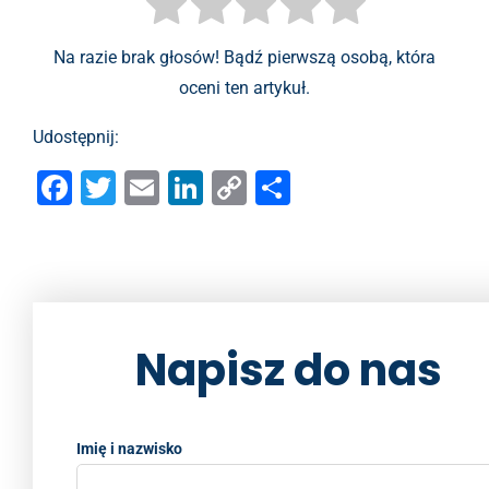
Na razie brak głosów! Bądź pierwszą osobą, która
oceni ten artykuł.
Udostępnij:
F
T
E
Li
C
S
a
wi
m
n
o
h
c
tt
ai
k
p
ar
e
er
l
e
y
e
b
dI
Li
Napisz do nas
o
n
n
o
k
k
Imię i nazwisko