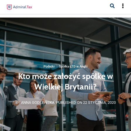
Podatki
·
Spółka LTD w Anglii
Kto może założyć spółkę w
Wielkiej Brytanii?
BY ANNA GODLEWSKA
PUBLISHED ON 22 STYCZNIA, 2020