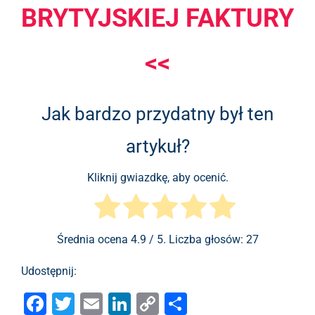
BRYTYJSKIEJ FAKTURY
<<
Jak bardzo przydatny był ten
artykuł?
Kliknij gwiazdkę, aby ocenić.
Średnia ocena
4.9
/ 5. Liczba głosów:
27
Udostępnij:
F
T
E
Li
C
S