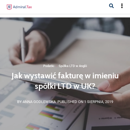
Podatki
·
Spółka LTD w Anglii
Jak wystawić fakturę w imieniu
spółki LTD w UK?
BY ANNA GODLEWSKA
PUBLISHED ON 1 SIERPNIA, 2019