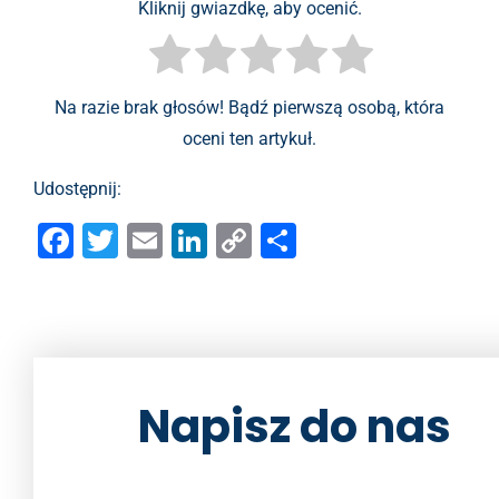
Kliknij gwiazdkę, aby ocenić.
Na razie brak głosów! Bądź pierwszą osobą, która
oceni ten artykuł.
Udostępnij:
F
T
E
Li
C
S
a
wi
m
n
o
h
c
tt
ai
k
p
ar
e
er
l
e
y
e
b
dI
Li
Napisz do nas
o
n
n
o
k
k