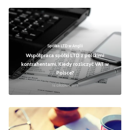
Spółka LTD w Anglii
Współpraca spółki LTD z polskimi
kontrahentami. Kiedy rozliczyć VAT w
Polsce?
16 GRUDNIA, 2019