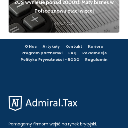
ZUS wyniesie ponad 2000zł. Mały biznes w
Polsce znowu płaci więcej
6 MAJA, 2026
O Nas
Artykuły
Kontakt
Kariera
Program partnerski
FAQ
Reklamacje
Polityka Prywatności - RODO
Regulamin
Pomagamy firmom wejść na rynek brytyjski.