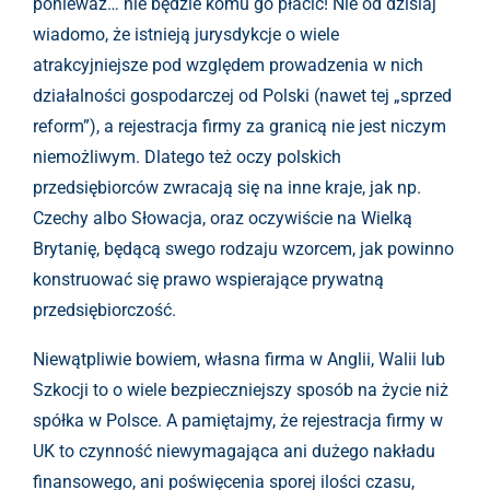
ponieważ… nie będzie komu go płacić! Nie od dzisiaj
wiadomo, że istnieją jurysdykcje o wiele
atrakcyjniejsze pod względem prowadzenia w nich
działalności gospodarczej od Polski (nawet tej „sprzed
reform”), a rejestracja firmy za granicą nie jest niczym
niemożliwym. Dlatego też oczy polskich
przedsiębiorców zwracają się na inne kraje, jak np.
Czechy albo Słowacja, oraz oczywiście na Wielką
Brytanię, będącą swego rodzaju wzorcem, jak powinno
konstruować się prawo wspierające prywatną
przedsiębiorczość.
Niewątpliwie bowiem, własna firma w Anglii, Walii lub
Szkocji to o wiele bezpieczniejszy sposób na życie niż
spółka w Polsce. A pamiętajmy, że rejestracja firmy w
UK to czynność niewymagająca ani dużego nakładu
finansowego, ani poświęcenia sporej ilości czasu,