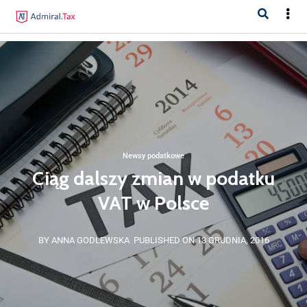
Newsy podatkowe
Ciąg dalszy zmian w podatku
VAT w Polsce
BY ANNA GODLEWSKA
PUBLISHED ON 13 GRUDNIA, 2016