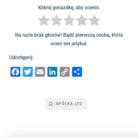
Kliknij gwiazdkę, aby ocenić.
Na razie brak głosów! Bądź pierwszą osobą, która
oceni ten artykuł.
Udostępnij:
F
T
E
Li
C
S
a
wi
m
n
o
h
c
tt
ai
k
p
ar
e
er
l
e
y
e
SPÓŁKA LTD
b
dI
Li
o
n
n
o
k