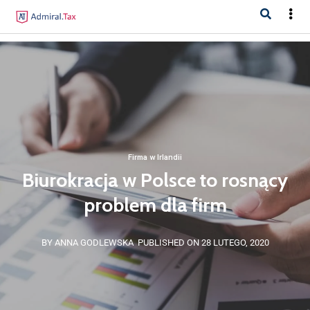
Firma w Irlandii
Biurokracja w Polsce to rosnący
problem dla firm
BY ANNA GODLEWSKA
PUBLISHED ON 28 LUTEGO, 2020