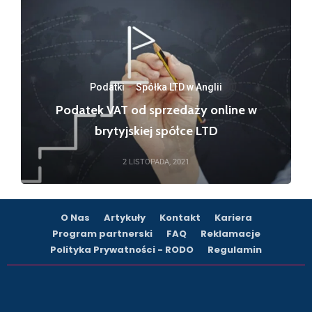
Podatki
·
Spółka LTD w Anglii
Podatek VAT od sprzedaży online w
brytyjskiej spółce LTD
2 LISTOPADA, 2021
O Nas
Artykuły
Kontakt
Kariera
Program partnerski
FAQ
Reklamacje
Polityka Prywatności - RODO
Regulamin