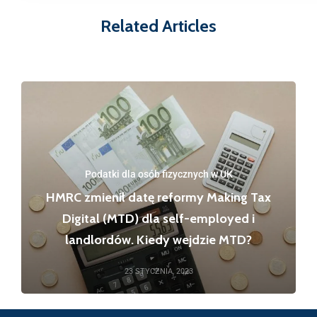
Related Articles
Podatki dla osób fizycznych w UK
HMRC zmienił datę reformy Making Tax
Digital (MTD) dla self-employed i
landlordów. Kiedy wejdzie MTD?
23 STYCZNIA, 2023