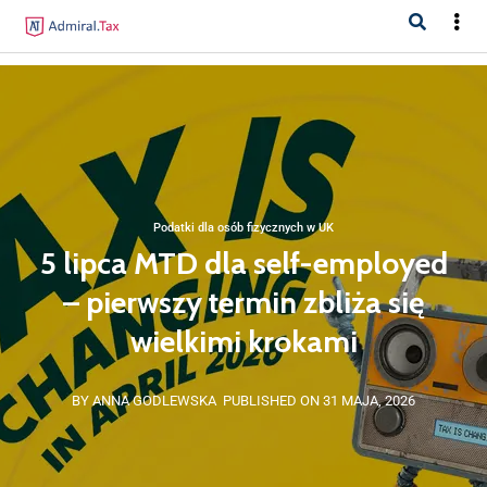
Podatki dla osób fizycznych w UK
5 lipca MTD dla self-employed
– pierwszy termin zbliża się
wielkimi krokami
BY ANNA GODLEWSKA
PUBLISHED ON 31 MAJA, 2026