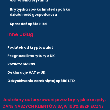
VAT Wielka Brytania
Brytyjska spółka limited i polska
działalność gospodarcza
Sprzedaż spółek ltd
Inne usługi
Podatek od kryptowalut
Prognoza Emerytury z UK
Rozliczenia CIS
Deklaracje VAT w UK
Odzyskiwanie zamkniętej spółki LTD
Jesteśmy autoryzowani przez brytyjskie urzędy,
DANE NASZYCH KLIENTÓW SĄ w 100% BEZPIECZNE