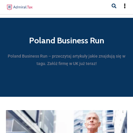
Poland Business Run
Poland Business Run – przeczytaj artykuły jakie znajdują się w
tagu. Załóż firmę w UK już teraz!