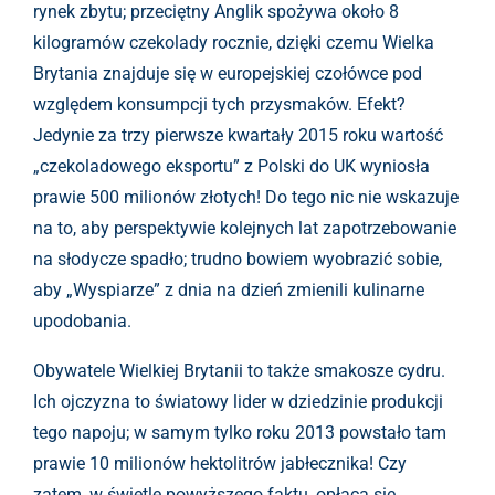
rynek zbytu; przeciętny Anglik spożywa około 8
kilogramów czekolady rocznie, dzięki czemu Wielka
Brytania znajduje się w europejskiej czołówce pod
względem konsumpcji tych przysmaków. Efekt?
Jedynie za trzy pierwsze kwartały 2015 roku wartość
„czekoladowego eksportu” z Polski do UK wyniosła
prawie 500 milionów złotych! Do tego nic nie wskazuje
na to, aby perspektywie kolejnych lat zapotrzebowanie
na słodycze spadło; trudno bowiem wyobrazić sobie,
aby „Wyspiarze” z dnia na dzień zmienili kulinarne
upodobania.
Obywatele Wielkiej Brytanii to także smakosze cydru.
Ich ojczyzna to światowy lider w dziedzinie produkcji
tego napoju; w samym tylko roku 2013 powstało tam
prawie 10 milionów hektolitrów jabłecznika! Czy
zatem, w świetle powyższego faktu, opłaca się