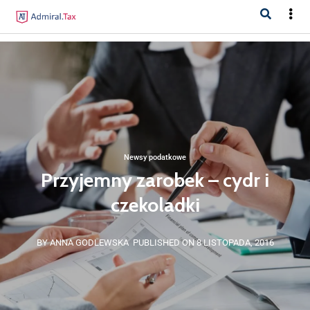
Newsy podatkowe
Przyjemny zarobek – cydr i
czekoladki
BY ANNA GODLEWSKA
PUBLISHED ON 8 LISTOPADA, 2016