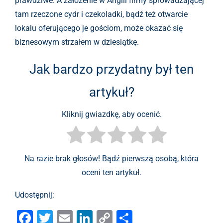
prawdziwe. A założenie w Anglii firmy sprowadzającej
tam rzeczone cydr i czekoladki, bądź też otwarcie
lokalu oferującego je gościom, może okazać się
biznesowym strzałem w dziesiątkę.
Jak bardzo przydatny był ten
artykuł?
Kliknij gwiazdkę, aby ocenić.
Na razie brak głosów! Bądź pierwszą osobą, która
oceni ten artykuł.
Udostępnij:
F
T
E
Li
C
S