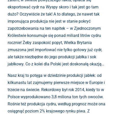
eksportować cydr na Wyspy skoro i tak jest go tam
dużo? Oczywiście że tak! A to dlatego, że nawet tak
imponująca produkcja nie jest w stanie pokryć
zapotrzebowania na ten napitek – w Zjednoczonym
Królestwie konsumuje się ponad miliard litrów cydru
rocznie! Żeby zaspokoić popyt, Wielka Brytania
zmuszona jest importować nie tylko gotowy już cydr,
ale także niezbędne do jego produkcji jabłka i sok
jabłkowy. Co z kolei dla Polski jest doskonałą okazją…
Nasz kraj to potęga w dziedzinie produkcji jabłek: od
kilkunastu lat zajmujemy pierwsze miejsce w Europie i
trzecie na świecie. Rekordowy był rok 2014, kiedy to w
Polsce wyprodukowano 3,8 miliona ton tych owoców.
Rośnie też produkcja cydru, według prognoz może ona
osiągnąć poziom 2% krajowego rynku piwa. Z