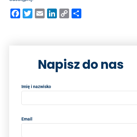
F
T
E
Li
C
S
a
wi
m
n
o
h
c
tt
ai
k
p
ar
e
er
l
e
y
e
b
dI
Li
Napisz do nas
o
n
n
o
k
k
Imię i nazwisko
Email