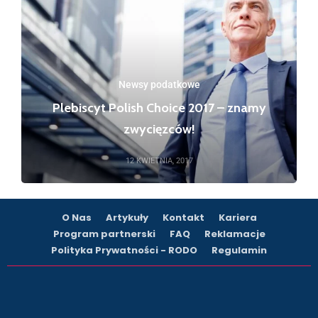
Newsy podatkowe
Plebiscyt Polish Choice 2017 – znamy
zwycięzców!
12 KWIETNIA, 2017
O Nas
Artykuły
Kontakt
Kariera
Program partnerski
FAQ
Reklamacje
Polityka Prywatności - RODO
Regulamin