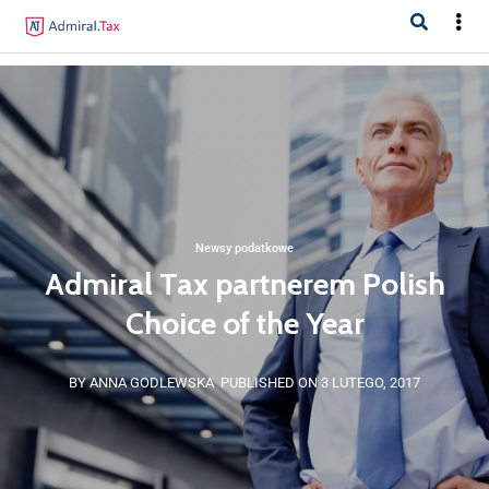
Newsy podatkowe
Admiral Tax partnerem Polish
Choice of the Year
BY ANNA GODLEWSKA
PUBLISHED ON 3 LUTEGO, 2017