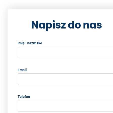
e
er
l
e
y
e
b
dI
Li
Napisz do nas
o
n
n
o
k
k
Imię i nazwisko
Email
Telefon