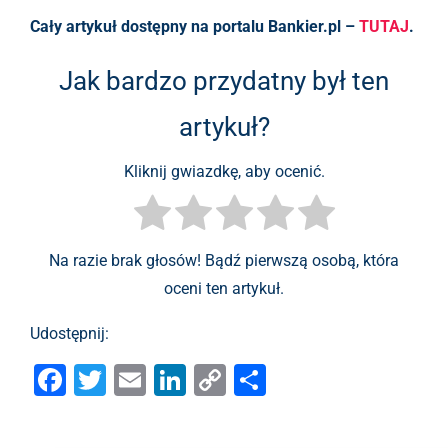
Cały artykuł dostępny na portalu Bankier.pl –
TUTAJ
.
Jak bardzo przydatny był ten
artykuł?
Kliknij gwiazdkę, aby ocenić.
Na razie brak głosów! Bądź pierwszą osobą, która
oceni ten artykuł.
Udostępnij:
F
T
E
Li
C
S
a
wi
m
n
o
h
c
tt
ai
k
p
ar